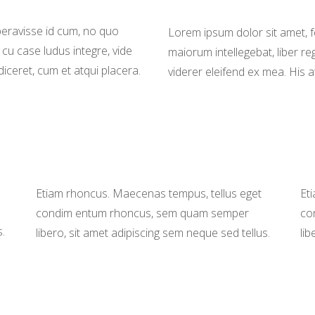
iberavisse id cum, no quo
Lorem ipsum dolor sit amet, f
 cu case ludus integre, vide
maiorum intellegebat, liber re
diceret, cum et atqui placera.
viderer eleifend ex mea. His a
Etiam rhoncus. Maecenas tempus, tellus eget
Et
condim entum rhoncus, sem quam semper
co
s.
libero, sit amet adipiscing sem neque sed tellus.
lib