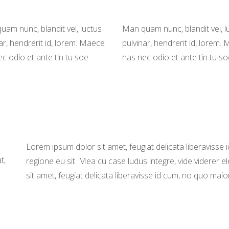
am nunc, blandit vel, luctus
Man quam nunc, blandit vel, l
ar, hendrerit id, lorem. Maece
pulvinar, hendrerit id, lorem.
c odio et ante tin tu soe.
nas nec odio et ante tin tu so
Lorem ipsum dolor sit amet, feugiat delicata liberavisse 
t,
regione eu sit. Mea cu case ludus integre, vide viderer e
sit amet, feugiat delicata liberavisse id cum, no quo maior