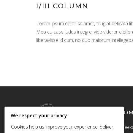
I/III COLUMN
Lorem ipsum dolor sit amet, feugiat delicata li
Mea cu case ludus integre, vide viderer eleifen
liberavisse id cum, no quo maiorum intellegebat
CO
We respect your privacy
Cookies help us improve your experience, deliver
Weekd