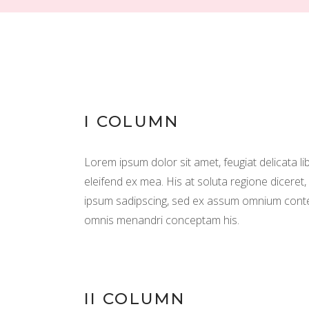
I COLUMN
Lorem ipsum dolor sit amet, feugiat delicata li
eleifend ex mea. His at soluta regione diceret
ipsum sadipscing, sed ex assum omnium content
omnis menandri conceptam his.
II COLUMN