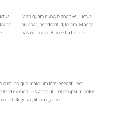
uctus
Man quam nunc, blandit vel, luctus
 Maece
pulvinar, hendrerit id, lorem. Maece
e.
nas nec odio et ante tin tu soe.
id cum, no quo maiorum intellegebat, liber
leifend ex mea. His at solut. Lorem ipsum dolor
um intellegebat, liber regione.