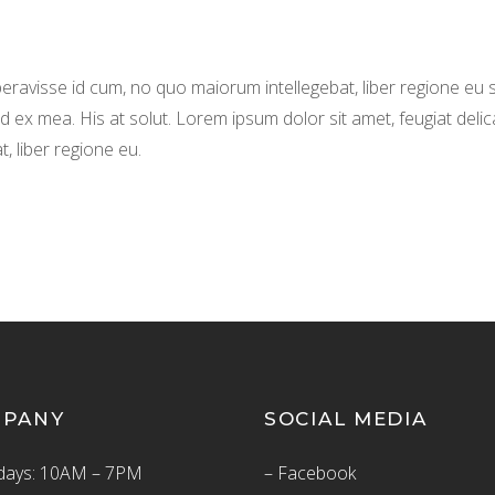
beravisse id cum, no quo maiorum intellegebat, liber regione eu si
d ex mea. His at solut. Lorem ipsum dolor sit amet, feugiat delic
, liber regione eu.
MPANY
SOCIAL MEDIA
ays: 10AM – 7PM
– Facebook