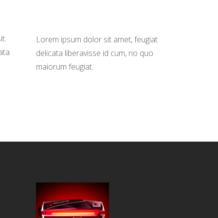
t.
Lorem ipsum dolor sit amet, feugiat
ata
delicata liberavisse id cum, no quo
maiorum feugiat.