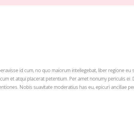
beravisse id cum, no quo maiorum intellegebat, liber regione eu s
, cum et atqui placerat petentium. Per amet nonumy periculis ei.
iones. Nobis suavitate moderatius has eu, epicuri ancillae peri