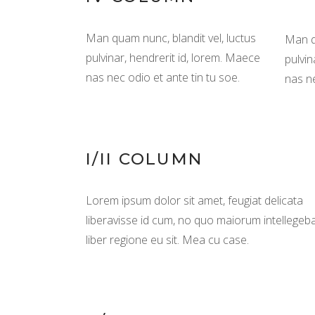
Man quam nunc, blandit vel, luctus
Man qu
pulvinar, hendrerit id, lorem. Maece
pulvin
nas nec odio et ante tin tu soe.
nas ne
I/II COLUMN
Lorem ipsum dolor sit amet, feugiat delicata
liberavisse id cum, no quo maiorum intellegeba
liber regione eu sit. Mea cu case.