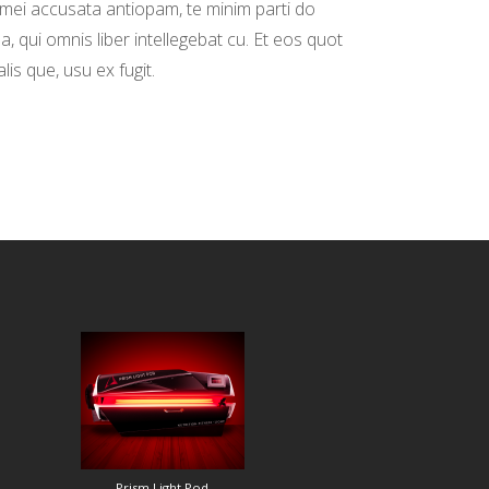
 mei accusata antiopam, te minim parti do
, qui omnis liber intellegebat cu. Et eos quot
lis que, usu ex fugit.
Prism Light Pod