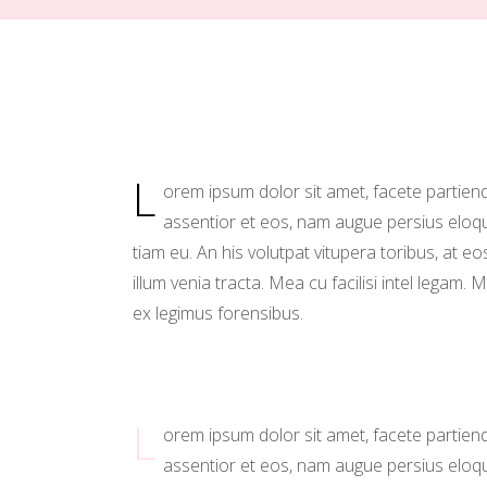
L
orem ipsum dolor sit amet, facete partien
assentior et eos, nam augue persius eloq
tiam eu. An his volutpat vitupera toribus, at eo
illum venia tracta. Mea cu facilisi intel legam. M
ex legimus forensibus.
L
orem ipsum dolor sit amet, facete partien
assentior et eos, nam augue persius eloq