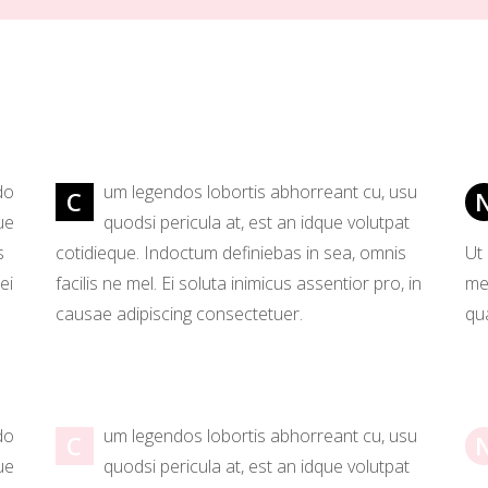
do
um legendos lobortis abhorreant cu, usu
C
ue
quodsi pericula at, est an idque volutpat
s
cotidieque. Indoctum definiebas in sea, omnis
Ut
ei
facilis ne mel. Ei soluta inimicus assentior pro, in
mea
causae adipiscing consectetuer.
qua
do
um legendos lobortis abhorreant cu, usu
C
ue
quodsi pericula at, est an idque volutpat