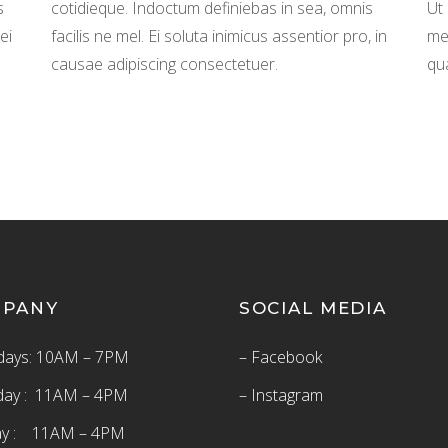
s
cotidieque. Indoctum definiebas in sea, omnis
Ut
ei
facilis ne mel. Ei soluta inimicus assentior pro, in
mea
causae adipiscing consectetuer.
qua
MPANY
SOCIAL MEDIA
ays: 10AM – 7PM
– Facebook
day : 11AM – 4PM
– Instagram
ay : 11AM – 4PM