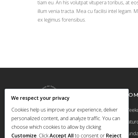
tiam eu. An his volutpat vitupera toribus, at eo
illum venia tracta. Mea cu facilisi intel legam. M
ex legimus forensibus.
CO
We respect your privacy
Cookies help us improve your experience, deliver
Weekd
personalized content, and analyze traffic. You can
Satur
choose which cookies to allow by clicking
Sund
Customize
. Click
Accept All
to consent or
Reject