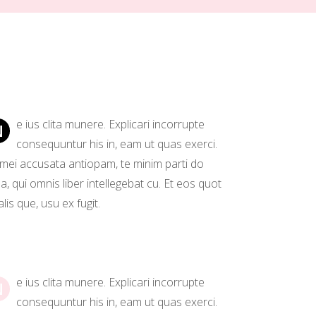
e ius clita munere. Explicari incorrupte
N
consequuntur his in, eam ut quas exerci.
 mei accusata antiopam, te minim parti do
, qui omnis liber intellegebat cu. Et eos quot
lis que, usu ex fugit.
e ius clita munere. Explicari incorrupte
N
consequuntur his in, eam ut quas exerci.